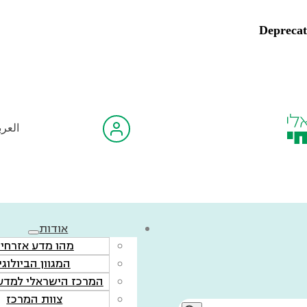
Depreca
العرب
אודות
מהו מדע אזרחי?
המגוון הביולוגי
המרכז הישראלי למדע 
צוות המרכז