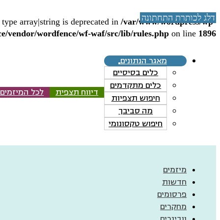
דלג לתוכן הראשי
דלג לכותרת התחתונה
 type array|string is deprecated in
/var/www/wordpress/wp-
e/vendor/wordfence/wf-waf/src/lib/rules.php
on line
1896
מאגר הנתונים
כלים בסיסיים
כלים מתקדמים
דיווח תצפית
לכל המיזמים
חיפוש תצפיות
מה סביבך
חיפוש טקסונומי
מיזמים
חדשות
פרסומים
מחקרים
וובינרים