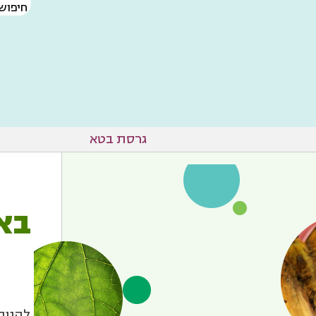
חיפוש
גרסת בטא
בא