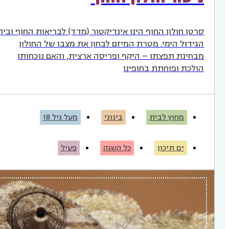
סרטן חולון החוף הינו אינדיקטור (מדד) לבריאות החוף ובית
הגידול הימי. מטרת המיזם לבחון את מצבו של החולון
מבחינת תפצתו – היקף ופריסה ארצית, והאם נוכחותו
הולכת ופוחתת בחופינו
מחוץ לבית
בינוני
מעל גיל 18
ים תיכון
כל השנה
פעיל