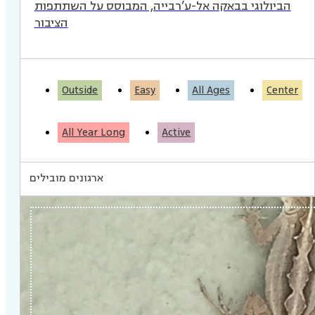
הביולוגי בבאקה אל-ע’רבייה, המבוסס על השתתפות
הציבור
Outside
Easy
All Ages
Center
All Year Long
Active
ארגונים מובילים